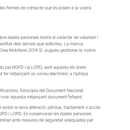
de les formes de contacte que es posen a la vostra
bre dades personals tindrà el caràcter de voluntari i
antitat dels serveis que sol·liciteu. La manca
rea Mobiliario 2014 Sl. pugueu gestionar la vostra
guts pel RGPD i la LOPD, sent aquests els drets
pot fer mitjançant un correu electrònic a l’adreça
tificacions, fotocòpia del Document Nacional
e provar aquesta mitjançant document fefaent.
 evitar la seva alteració, pèrdua, tractament o accés
 RGPD i LOPD. Es conservaran les dades personals
 suprimiran amb mesures de seguretat adequades per