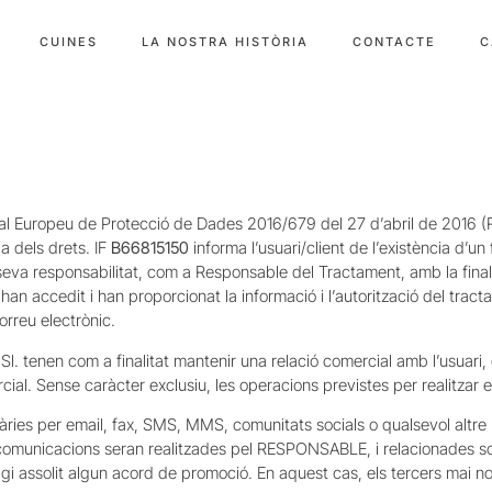
CUINES
LA NOSTRA HISTÒRIA
CONTACTE
C
l Europeu de Protecció de Dades 2016/679 del 27 d’abril de 2016 (R
a dels drets. IF
B66815150
informa l’usuari/client de l’existència d’u
 seva responsabilitat, com a Responsable del Tractament, amb la finalit
e han accedit i han proporcionat la informació i l’autorització del trac
orreu electrònic.
l. tenen com a finalitat mantenir una relació comercial amb l’usuari, gest
rcial. Sense caràcter exclusiu, les operacions previstes per realitzar 
es per email, fax, SMS, MMS, comunitats socials o qualsevol altre mitj
comunicacions seran realitzades pel RESPONSABLE, i relacionades sob
i assolit algun acord de promoció. En aquest cas, els tercers mai no