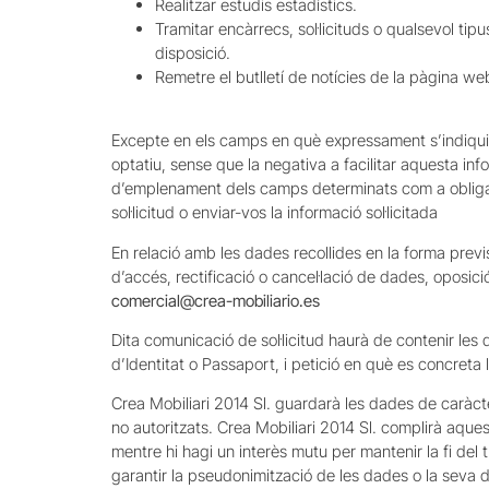
Realitzar estudis estadístics.
Tramitar encàrrecs, sol·licituds o qualsevol tip
disposició.
Remetre el butlletí de notícies de la pàgina we
Excepte en els camps en què expressament s’indiqui el
optatiu, sense que la negativa a facilitar aquesta inf
d’emplenament dels camps determinats com a obligato
sol·licitud o enviar-vos la informació sol·licitada
En relació amb les dades recollides en la forma previ
d’accés, rectificació o cancel·lació de dades, oposició,
comercial@crea-mobiliario.es
Dita comunicació de sol·licitud haurà de contenir le
d’Identitat o Passaport, i petició en què es concreta
Crea Mobiliari 2014 Sl. guardarà les dades de caràct
no autoritzats. Crea Mobiliari 2014 Sl. complirà aqu
mentre hi hagi un interès mutu per mantenir la fi de
garantir la pseudonimització de les dades o la seva d