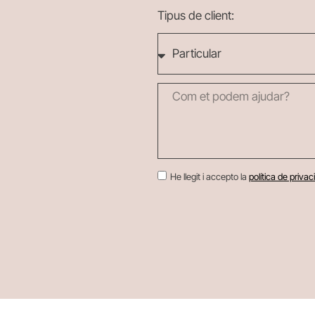
Tipus de client:
He llegit i accepto la
política de privac