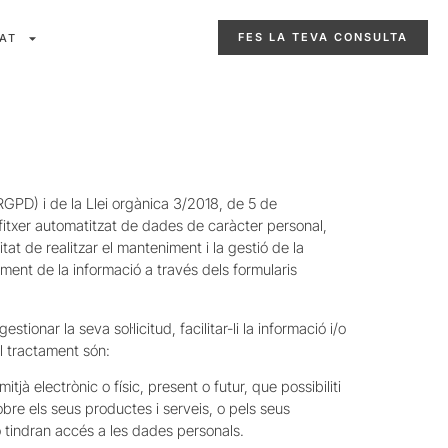
FES LA TEVA CONSULTA
AT
GPD) i de la Llei orgànica 3/2018, de 5 de
n fitxer automatitzat de dades de caràcter personal,
at de realitzar el manteniment i la gestió de la
tament de la informació a través dels formularis
ionar la seva sol·licitud, facilitar-li la informació i/o
el tractament són:
à electrònic o físic, present o futur, que possibiliti
re els seus productes i serveis, o pels seus
 tindran accés a les dades personals.