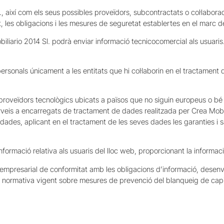
Sl., així com els seus possibles proveïdors, subcontractats o col·labo
, les obligacions i les mesures de seguretat establertes en el marc d
biliario 2014 Sl. podrà enviar informació tecnicocomercial als usuari
sonals únicament a les entitats que hi col·laborin en el tractament de
 proveïdors tecnològics ubicats a països que no siguin europeus o bé
rveis a encarregats de tractament de dades realitzada per Crea Mobil
dades, aplicant en el tractament de les seves dades les garanties i 
informació relativa als usuaris del lloc web, proporcionant la informaci
t empresarial de conformitat amb les obligacions d’informació, dese
 la normativa vigent sobre mesures de prevenció del blanqueig de capi