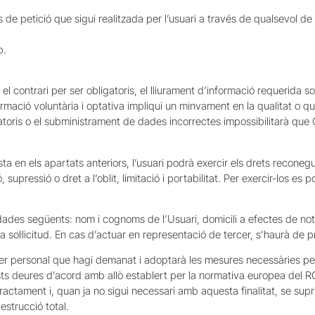
us de petició que sigui realitzada per l’usuari a través de qualsevol 
b.
 contrari per ser obligatoris, el lliurament d’informació requerida so
ormació voluntària i optativa impliqui un minvament en la qualitat o qu
ris o el subministrament de dades incorrectes impossibilitarà que C
sta en els apartats anteriors, l’usuari podrà exercir els drets recone
 supressió o dret a l’oblit, limitació i portabilitat. Per exercir-los es 
s dades següents: nom i cognoms de l’Usuari, domicili a efectes de no
 la sol·licitud. En cas d’actuar en representació de tercer, s’haurà d
er personal que hagi demanat i adoptarà les mesures necessàries per
ests deures d’acord amb allò establert per la normativa europea del
l tractament i, quan ja no sigui necessari amb aquesta finalitat, se
estrucció total.