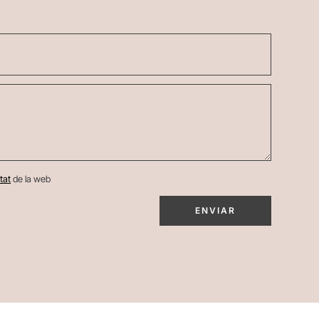
itat
de la web
ENVIAR