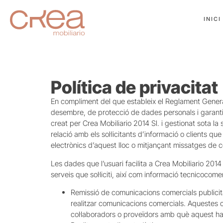
INICI
Política de privacitat
En compliment del que estableix el Reglament Genera
desembre, de protecció de dades personals i garanti
creat per Crea Mobiliario 2014 Sl. i gestionat sota la
relació amb els sol·licitants d’informació o clients qu
electrònics d’aquest lloc o mitjançant missatges de c
Les dades que l’usuari facilita a Crea Mobiliario 2014 S
serveis que sol·liciti, així com informació tecnicocome
Remissió de comunicacions comercials publicitàri
realitzar comunicacions comercials. Aquestes 
col·laboradors o proveïdors amb què aquest hag