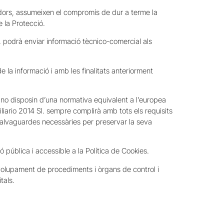
radors, assumeixen el compromís de dur a terme la
e la Protecció.
s. podrà enviar informació tècnico-comercial als
 la informació i amb les finalitats anteriorment
 no disposin d’una normativa equivalent a l’europea
iario 2014 Sl. sempre complirà amb tots els requisits
salvaguardes necessàries per preservar la seva
ó pública i accessible a la Política de Cookies.
nvolupament de procediments i òrgans de control i
tals.